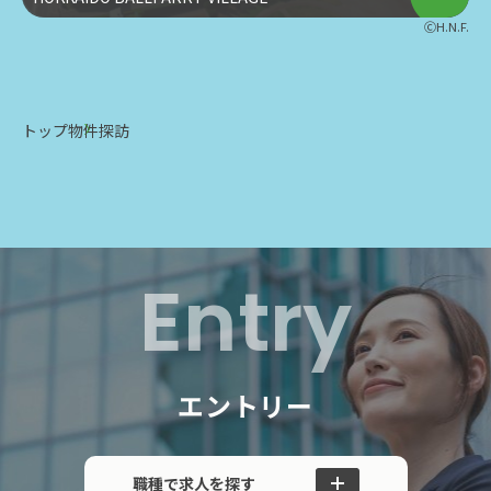
ⒸH.N.F.
トップ
物件探訪
Entry
エントリー
職種で求人を探す